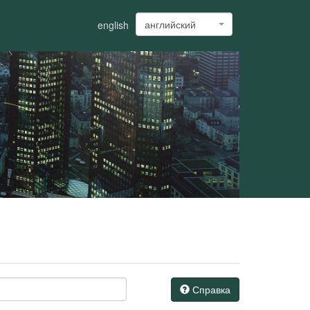
английский
english
Справка