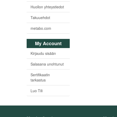
Huollon yhteystiedot
Takuuehdot
metabo.com
My Account
Kirjaudu sisään
Salasana unohtunut
Sertifikaatin
tarkastus
Luo Tili