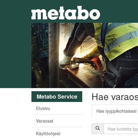
Hae varaos
Metabo Service
Etusivu
Hae tyyppikohtaisesi
Varaosat
Käyttöohjeet