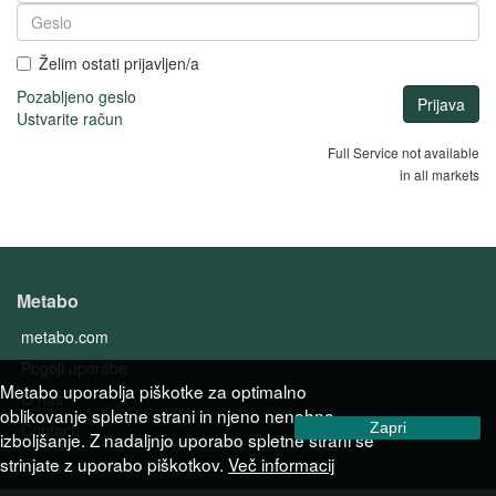
Želim ostati prijavljen/a
Pozabljeno geslo
Ustvarite račun
Full Service not available
in all markets
Metabo
metabo.com
Pogoji uporabe
Metabo uporablja piškotke za optimalno
O nas
oblikovanje spletne strani in njeno nenehno
Contact
Zapri
izboljšanje. Z nadaljnjo uporabo spletne strani se
strinjate z uporabo piškotkov.
Več informacij